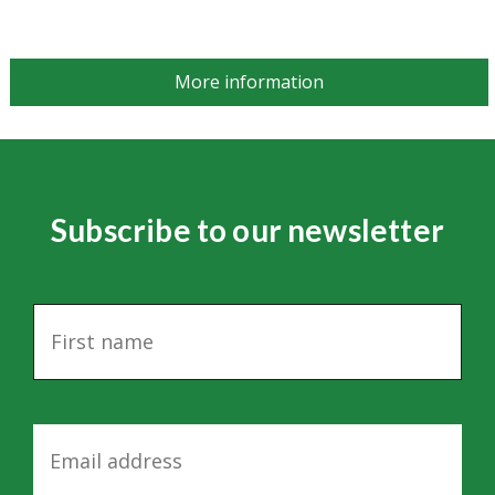
More information
Subscribe to our newsletter
N
a
m
e
E
m
a