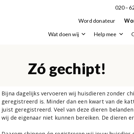
020 – 6
Word donateur
Wor
Wat doen wij
Help mee
O
Zó gechipt!
Bijna dagelijks vervoeren wij huisdieren zonder ch
geregistreerd is. Minder dan een kwart van de katt
juist geregistreerd. Veel van deze dieren belanden
wij de eigenaar niet kunnen bereiken. De dieren er
Daarom chippen én registreren wij jouw huisdier g