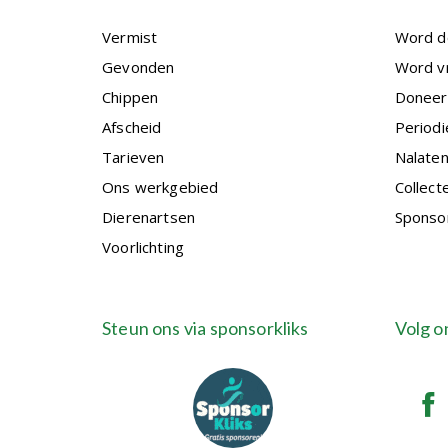
Vermist
Word d
Gevonden
Word vr
Chippen
Doneer
Afscheid
Periodi
Tarieven
Nalate
Ons werkgebied
Collect
Dierenartsen
Sponso
Voorlichting
Steun ons via sponsorkliks
Volg o