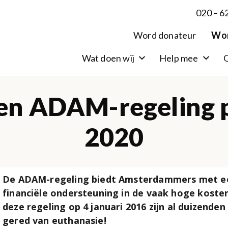
020 – 6
Word donateur
Wor
Wat doen wij
Help mee
O
n ADAM-regeling p
2020
De ADAM-regeling biedt Amsterdammers met ee
financiële ondersteuning in de vaak hoge kosten
deze regeling op 4 januari 2016 zijn al duizende
gered van euthanasie!