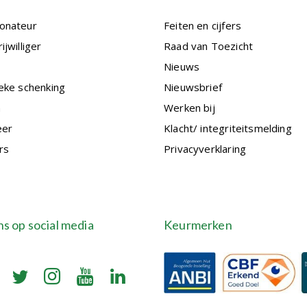
onateur
Feiten en cijfers
ijwilliger
Raad van Toezicht
Nieuws
eke schenking
Nieuwsbrief
n
Werken bij
eer
Klacht/ integriteitsmelding
rs
Privacyverklaring
ns op social media
Keurmerken