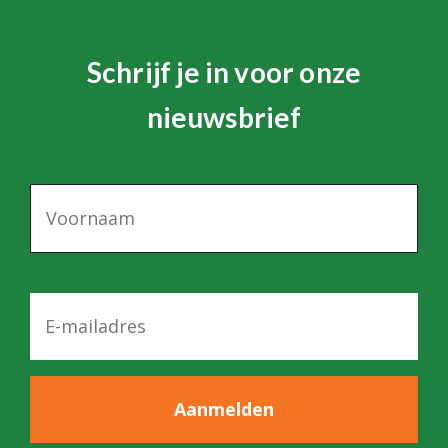
Schrijf je in voor onze
nieuwsbrief
N
a
a
m
E
-
m
a
i
l
*