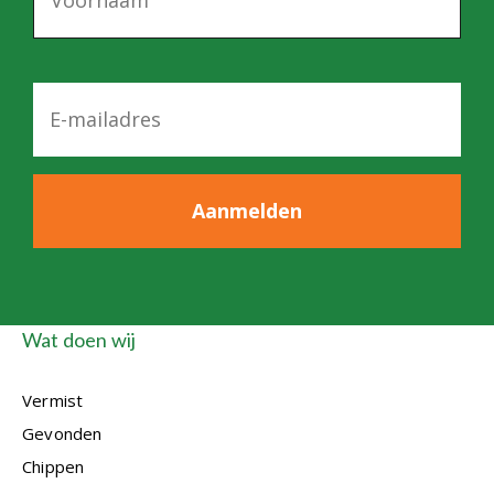
a
m
E
-
m
a
i
l
*
Wat doen wij
Vermist
Gevonden
Chippen